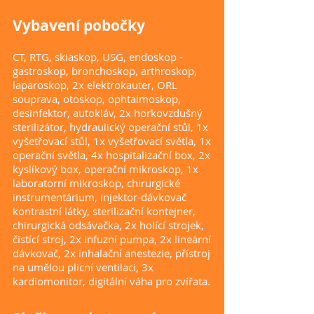
Vybavení pobočky
CT, RTG, skiaskop, USG, endoskop -
gastroskop, bronchoskop, arthroskop,
laparoskop, 2x elektrokauter, ORL
souprava, otoskop, ophtalmoskop,
desinfektor, autokláv, 2x horkovzdušný
sterilizátor, hydraulický operační stůl, 1x
vyšetřovací stůl, 1x vyšetřovací světla, 1x
operační světla, 4x hospitalizační box, 2x
kyslíkový box, operační mikroskop, 1x
laboratorní mikroskop, chirurgické
instrumentárium, injektor-dávkovač
kontrastní látky, sterilizační kontejner,
chirurgická odsávačka, 2x holící strojek,
čistící stroj, 2x infuzní pumpa, 2x lineární
dávkovač, 2x inhalační anestezie, přístroj
na umělou plicní ventilaci, 3x
kardiomonitor, digitální váha pro zvířata.