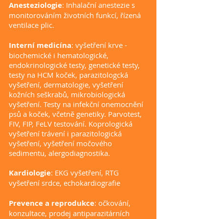
Anesteziologie
: Inhalační anestezie s
monitorováním životních funkcí, řízená
ventilace plic.
Interní medicína
: vyšetření krve -
biochemické i hematologické,
endokrinologické testy, genetické testy,
testy na HCM koček, parazitologcká
vyšetření, dermatologie, vyšetření
kožních seškrabů, mikrobiologická
vyšetření. Testy na infekční onemocnění
psů a koček, včetně genetiky. Parvotest,
FIV, FIP, FeLV testování. Koprologická
vyšetření trávení i parazitologická
vyšetření, vyšetření močového
sedimentu, alergodiagnostika.
Kardiologie
: EKG vyšetření, RTG
vyšetření srdce, echokardiografie
Prevence a reprodukce
: očkování,
konzultace, prodej antiparazitárních