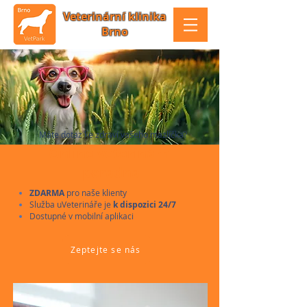
Veterinární klinika
Brno
Máte dotaz ke zdraví vašeho mazlíčka?
Online veterinární
poradna
ZDARMA
pro naše klienty
Služba uVeterináře je
k dispozici 24/7
Dostupné v mobilní aplikaci
Zeptejte se nás