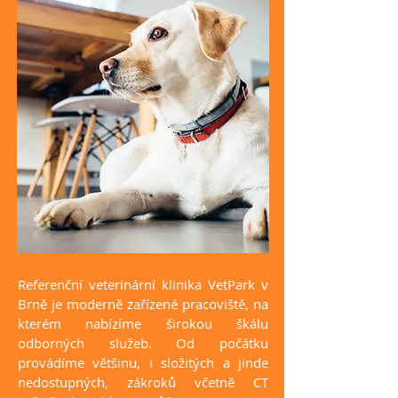
Referenční veterinární klinika VetPark v
Brně je moderně zařízené pracoviště, na
kterém nabízíme širokou škálu
odborných služeb. Od počátku
provádíme většinu, i složitých a jinde
nedostupných, zákroků včetně CT