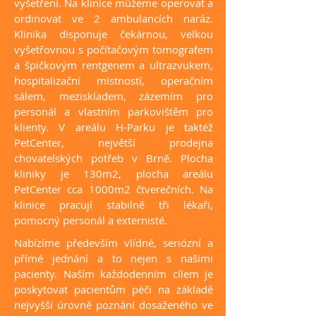
vyšetření. Na klinice můžeme operovat a
ordinovat ve 2 ambulancích naráz.
Klinika disponuje čekárnou, velkou
vyšetřovnou s počítačovým tomografem
a špičkovým rentgenem a ultrazvukem,
hospitalizační místností, operačním
sálem, meziskladem, zázemím pro
personál a vlastním parkovištěm pro
klienty. V areálu H-Parku je taktéž
PetCenter, největší prodejna
chovatelských potřeb v Brně. Plocha
kliniky je 130m2, plocha areálu
PetCenter cca 1000m2 čtverečních. Na
klinice pracují stabilně tři lékaři,
pomocný personál a externisté.
Nabízíme především vlídné, seriózní a
přímé jednání a to nejen s našimi
pacienty. Naším každodenním cílem je
poskytovat pacientům péči na základě
nejvyšší úrovně poznání dosaženého ve