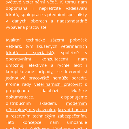
světové veterinární vědě. K tomu nám
dopomáhá i nepřetržité vzdělávání
lékařů, spolupráce s předními specialisty
v daných oborech a nadstandardně
vybavená pracoviště.
Kvalitní technické zázemí
poboček
VetPark,
tým zkušených
veterinárních
lékařů a specialistů,
společně s
operativními konzultacemi nám
umožňují efektivně a rychle léčit i
komplikované případy, se kterými si
jednotlivé pracoviště nemůže poradit.
Kromě řady
veterinárních pracovišť
s
propojenou databází lékařské
dokumentace, disponujeme
distribučním skladem,
moderním
přístrojovým vybavením
,
krevní bankou
a rezervním technickým zabezpečením.
Tato koncepce nám umožňuje
poskytovat špičkovou léčebnou péči a