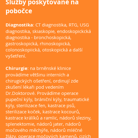
Služby poskytované na
pobočce
Diagnostika
: CT diagnostika, RTG, USG
diagnostika, skiaskopie, endoskopickcká
diagnostika - bronchoskopická,
gastroskopická, rhinoskopická,
colonoskopiická, otoskopická a další
vyšetření.
Chirurgie
: na brněnské klinice
provádíme většinu interních a
chirugických ošetření, ordinují zde
zkušení lékaři pod vedením
Dr.Doktorové. Provádíme operace
pupeční kýly, brániční kýly, traumatické
kýly, sterilizace fen, kastrace psů,
sterilizace koček, kastrace kocourů,
kastrace králíků a ramlic, nádorů sleziny,
splenektomie, nádorů jater, nádorů
močového měchýře, nádorů mléčné
žlázy, operace močových kamenů, cizích