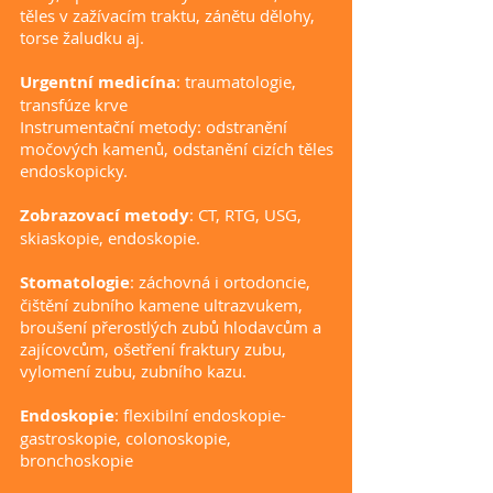
těles v zažívacím traktu, zánětu dělohy,
torse žaludku aj.
Urgentní medicína
: traumatologie,
transfúze krve
Instrumentační metody: odstranění
močových kamenů, odstanění cizích těles
endoskopicky.
Zobrazovací metody
: CT, RTG, USG,
skiaskopie, endoskopie.
Stomatologie
: záchovná i ortodoncie,
čištění zubního kamene ultrazvukem,
broušení přerostlých zubů hlodavcům a
zajícovcům, ošetření fraktury zubu,
vylomení zubu, zubního kazu.
Endoskopie
: flexibilní endoskopie-
gastroskopie, colonoskopie,
bronchoskopie