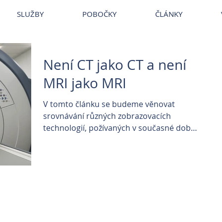
~
Veterina
~
Veterina Praha
~
Veterinární ordinace
~
Veterináři
~
Ve
SLUŽBY
POBOČKY
ČLÁNKY
Není CT jako CT a není
MRI jako MRI
V tomto článku se budeme věnovat
srovnávání různých zobrazovacích
technologií, požívaných v současné době
ve veterinární medicíně v České...