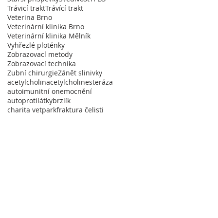
Trávicí trakt
Trávící trakt
Veterina Brno
Veterinární klinika Brno
Veterinární klinika Mělník
Vyhřezlé ploténky
Zobrazovací metody
Zobrazovací technika
Zubní chirurgie
Zánět slinivky
acetylcholin
acetylcholinesteráza
autoimunitní onemocnění
autoprotilátky
brzlík
charita vetpark
fraktura čelisti
ostýmy Sartrix
|
Svatební dekorace
a Brandýs
|
Garáže Jarov
n
| Vzduchotechnika Praha
ík
|
Geodézie Slaný
ská restaurace Le Due Torri