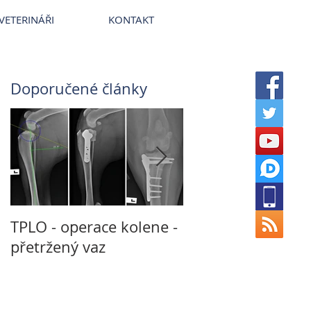
terinární nemocnice VetPark
VETERINÁŘI
KONTAKT
Doporučené články
TPLO - operace kolene -
Není CT jako CT a
přetržený vaz
MRI jako MRI