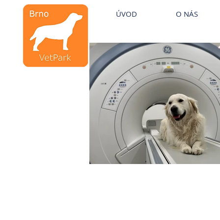
Veterinární kliniky VetPark
ÚVOD
O NÁS
Veterinární klinika
Brno