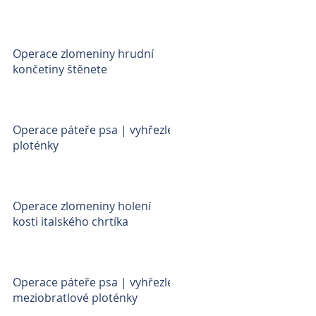
Operace zlomeniny hrudní
končetiny štěnete
Operace páteře psa | vyhřezlé
ploténky
Operace zlomeniny holení
kosti italského chrtíka
Operace páteře psa | vyhřezlé
meziobratlové ploténky