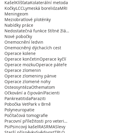
Kašel
Klíšťata
Kolaterální metoda
Kočky
LCC
Lymeská borelióza
MRI
Meningeom
Meziobratlové ploténky
Nabídky práce
Nedostatečná funkce štítné žlázy
Nové pobočky
Onemocnění ledvin
Onemocněný dýchacích cest
Operace kolene
Operace končetin
Operace kyčlí
Operace mozku
Operace páteře
Operace zlomenin
Operace zlomeniny pánve
Operace zlomené nohy
Osteosyntéza
Othematom
Očkování a čipování
Pacienti
Pankreatitida
Paraziti
Pobočka VetPark v Brně
Polyneuropatie
Počítačová tomografie
Pracovní příležitosti pro veterináře
Psi
Psincový kašel
RA
SRMA
Slevy
Starší příspěvky
Svědivost
TPLO