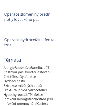
Operace zlomeniny přední
nohy loveckého psa
Operace hydrocefalu - fenka
Izzie
Témata
Alergie
Babezióza
Borelioza
CT
Cestovní pas zvířete
Cestování
Cizí tělesa
Dysfunkce
Dýchací cesty
Extrakce mléčných zubů
Fraktura lebky
Hydrocefalus
Hypothyreóza
ILTP
Infekce
Infekční laryngotracheitida psů
Infekční onemocnění
Kariéra