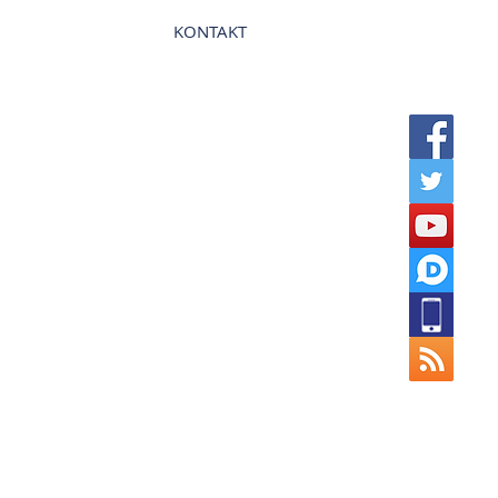
terinární nemocnice VetPark
VETERINÁŘI
KONTAKT