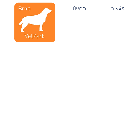
Veterinární kliniky VetPark
ÚVOD
O NÁS
Veterinární klinika
Brno