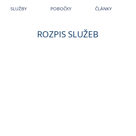
~
Veterina
~
Veterina Praha
~
Veterinární ordinace
~
Veterináři
~
Ve
SLUŽBY
POBOČKY
ČLÁNKY
ROZPIS SLUŽEB