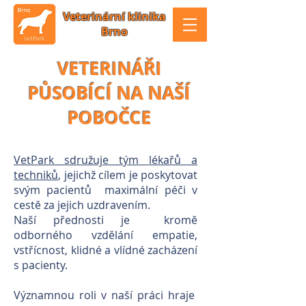
Veterinární klinika
Brno
VETERINÁŘI
PŮSOBÍCÍ NA NAŠÍ
POBOČCE
VetPark sdružuje tým lékařů a
techniků
, jejichž cílem je poskytovat
svým pacientů maximální péči v
cestě za jejich uzdravením.
Naší přednosti je kromě
odborného vzdělání empatie,
vstřícnost, klidné a vlídné zacházení
s pacienty.
Významnou roli v naší práci hraje