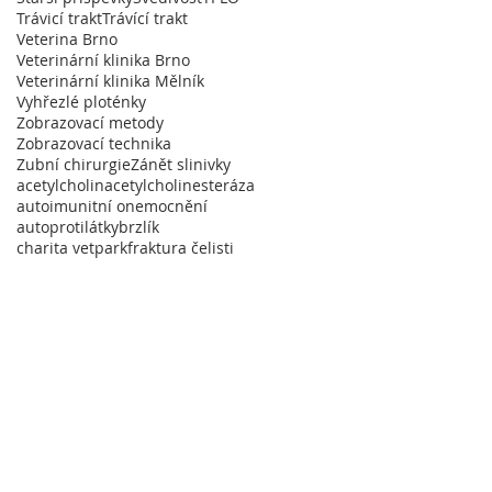
Trávicí trakt
Trávící trakt
Veterina Brno
Veterinární klinika Brno
Veterinární klinika Mělník
Vyhřezlé ploténky
Zobrazovací metody
Zobrazovací technika
Zubní chirurgie
Zánět slinivky
acetylcholin
acetylcholinesteráza
autoimunitní onemocnění
autoprotilátky
brzlík
charita vetpark
fraktura čelisti
ostýmy Sartrix
|
Svatební dekorace
a Brandýs
|
Garáže Jarov
n
| Vzduchotechnika Praha
ík
|
Geodézie Slaný
ská restaurace Le Due Torri