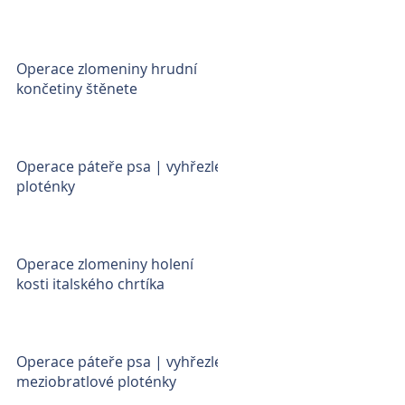
Operace zlomeniny hrudní
končetiny štěnete
Operace páteře psa | vyhřezlé
ploténky
Operace zlomeniny holení
kosti italského chrtíka
Operace páteře psa | vyhřezlé
meziobratlové ploténky