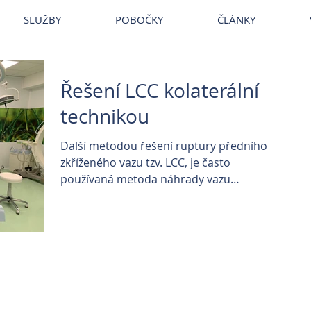
~
Veterina
~
Veterina Praha
~
Veterinární ordinace
~
Veterináři
~
Ve
SLUŽBY
POBOČKY
ČLÁNKY
Řešení LCC kolaterální
technikou
Další metodou řešení ruptury předního
zkříženého vazu tzv. LCC, je často
používaná metoda náhrady vazu
syntetickým materiálem, známé také...