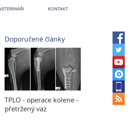
terinární nemocnice VetPark
VETERINÁŘI
KONTAKT
Doporučené články
TPLO - operace kolene -
Není CT jako CT a
přetržený vaz
MRI jako MRI