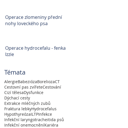
Operace zlomeniny přední
nohy loveckého psa
Operace hydrocefalu - fenka
Izzie
Témata
Alergie
Babezióza
Borelioza
CT
Cestovní pas zvířete
Cestování
Cizí tělesa
Dysfunkce
Dýchací cesty
Extrakce mléčných zubů
Fraktura lebky
Hydrocefalus
Hypothyreóza
ILTP
Infekce
Infekční laryngotracheitida psů
Infekční onemocnění
Kariéra