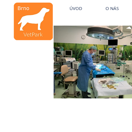
Veterinární kliniky VetPark
ÚVOD
O NÁS
Veterinární klinika
Brno