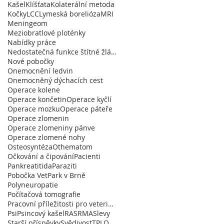
Kašel
Klíšťata
Kolaterální metoda
Kočky
LCC
Lymeská borelióza
MRI
Meningeom
Meziobratlové ploténky
Nabídky práce
Nedostatečná funkce štítné žlázy
Nové pobočky
Onemocnění ledvin
Onemocněný dýchacích cest
Operace kolene
Operace končetin
Operace kyčlí
Operace mozku
Operace páteře
Operace zlomenin
Operace zlomeniny pánve
Operace zlomené nohy
Osteosyntéza
Othematom
Očkování a čipování
Pacienti
Pankreatitida
Paraziti
Pobočka VetPark v Brně
Polyneuropatie
Počítačová tomografie
Pracovní příležitosti pro veterináře
Psi
Psincový kašel
RA
SRMA
Slevy
Starší příspěvky
Svědivost
TPLO