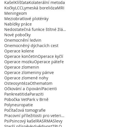
Kašel
Klíšťata
Kolaterální metoda
Kočky
LCC
Lymeská borelióza
MRI
Meningeom
Meziobratlové ploténky
Nabídky práce
Nedostatečná funkce štítné žlázy
Nové pobočky
Onemocnění ledvin
Onemocněný dýchacích cest
Operace kolene
Operace končetin
Operace kyčlí
Operace mozku
Operace páteře
Operace zlomenin
Operace zlomeniny pánve
Operace zlomené nohy
Osteosyntéza
Othematom
Očkování a čipování
Pacienti
Pankreatitida
Paraziti
Pobočka VetPark v Brně
Polyneuropatie
Počítačová tomografie
Pracovní příležitosti pro veterináře
Psi
Psincový kašel
RA
SRMA
Slevy
Starší příspěvky
Svědivost
TPLO