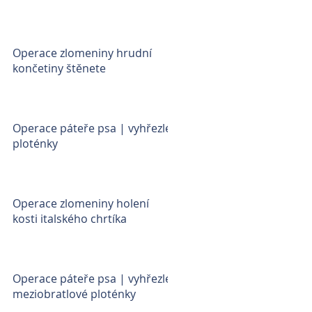
Operace zlomeniny hrudní
končetiny štěnete
Operace páteře psa | vyhřezlé
ploténky
Operace zlomeniny holení
kosti italského chrtíka
Operace páteře psa | vyhřezlé
meziobratlové ploténky