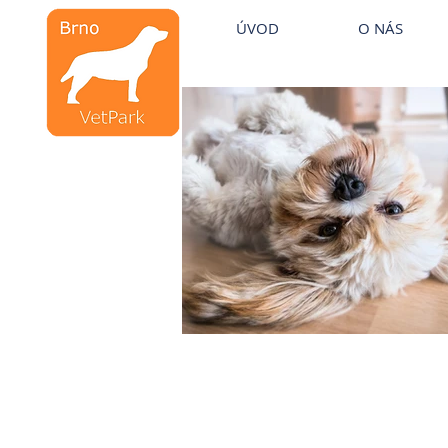
Veterinární kliniky VetPark
ÚVOD
O NÁS
Veterinární klinika
Brno