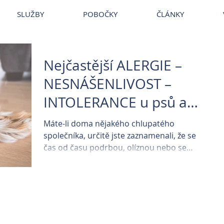
~
Veterina
~
Veterina Praha
~
Veterinární ordinace
~
Veterináři
~
Ve
SLUŽBY
POBOČKY
ČLÁNKY
Nejčastější ALERGIE –
NESNÁŠENLIVOST –
INTOLERANCE u psů a
koček
Máte-li doma nějakého chlupatého
společníka, určitě jste zaznamenali, že se
čas od času podrbou, olíznou nebo se
otřou hlavou o Váš...