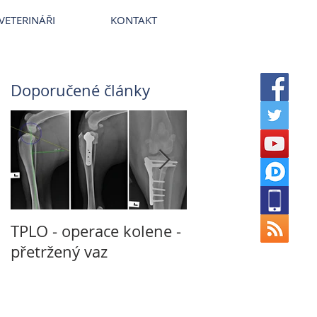
terinární nemocnice VetPark
VETERINÁŘI
KONTAKT
Doporučené články
TPLO - operace kolene -
Není CT jako CT a
přetržený vaz
MRI jako MRI