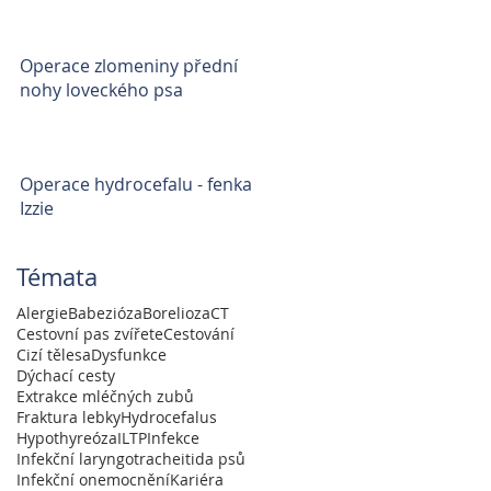
Operace zlomeniny přední
nohy loveckého psa
Operace hydrocefalu - fenka
Izzie
Témata
Alergie
Babezióza
Borelioza
CT
Cestovní pas zvířete
Cestování
Cizí tělesa
Dysfunkce
Dýchací cesty
Extrakce mléčných zubů
Fraktura lebky
Hydrocefalus
Hypothyreóza
ILTP
Infekce
Infekční laryngotracheitida psů
Infekční onemocnění
Kariéra