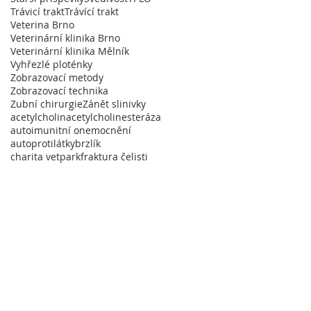
Trávicí trakt
Trávící trakt
Veterina Brno
Veterinární klinika Brno
Veterinární klinika Mělník
Vyhřezlé ploténky
Zobrazovací metody
Zobrazovací technika
Zubní chirurgie
Zánět slinivky
acetylcholin
acetylcholinesteráza
autoimunitní onemocnění
autoprotilátky
brzlík
charita vetpark
fraktura čelisti
ostýmy Sartrix
|
Svatební dekorace
a Brandýs
|
Garáže Jarov
n
| Vzduchotechnika Praha
ík
|
Geodézie Slaný
ská restaurace Le Due Torri