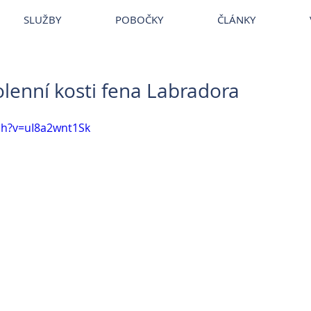
~
Veterina
~
Veterina Praha
~
Veterinární ordinace
~
Veterináři
~
Ve
SLUŽBY
POBOČKY
ČLÁNKY
lenní kosti fena Labradora
ch?v=uI8a2wnt1Sk