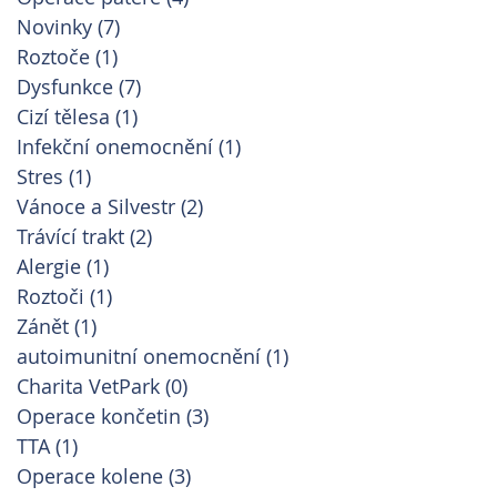
Novinky
(7)
7 příspěvků
Roztoče
(1)
1 příspěvek
Dysfunkce
(7)
7 příspěvků
Cizí tělesa
(1)
1 příspěvek
Infekční onemocnění
(1)
1 příspěvek
Stres
(1)
1 příspěvek
Vánoce a Silvestr
(2)
2 příspěvky
Trávící trakt
(2)
2 příspěvky
Alergie
(1)
1 příspěvek
Roztoči
(1)
1 příspěvek
Zánět
(1)
1 příspěvek
autoimunitní onemocnění
(1)
1 příspěvek
Charita VetPark
(0)
0 příspěvků
Operace končetin
(3)
3 příspěvky
TTA
(1)
1 příspěvek
Operace kolene
(3)
3 příspěvky