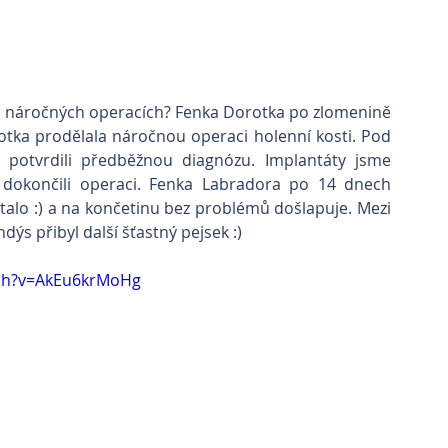
o náročných operacích? Fenka Dorotka po zlomenině 
otka prodělala náročnou operaci holenní kosti. Pod 
 potvrdili předběžnou diagnózu. Implantáty jsme 
a dokončili operaci. Fenka Labradora po 14 dnech 
talo :) a na končetinu bez problémů došlapuje. Mezi 
dýs přibyl další šťastný pejsek :)
tch?v=AkEu6krMoHg