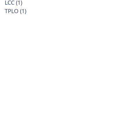
LCC
(1)
1 příspěvek
TPLO
(1)
1 příspěvek