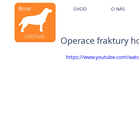
Veterinární kliniky VetPark
ÚVOD
O NÁS
Veterinární klinika
Brno
Operace fraktury ho
https://www.youtube.com/wat