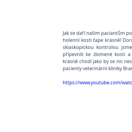
Jak se daří našim paciantům p
holenní kosti ťape krásně! Dor
skiaskopickou kontrolou jsme
připevnili ke zlomené kosti 
krásně chodí jako by se nic nes
pacienty veterinární kliniky Bran
https://www.youtube.com/wa