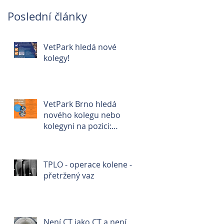
Poslední články
VetPark hledá nové
kolegy!
VetPark Brno hledá
nového kolegu nebo
kolegyni na pozici:
veterinární lékař/ka🐾
TPLO - operace kolene -
přetržený vaz
Není CT jako CT a není