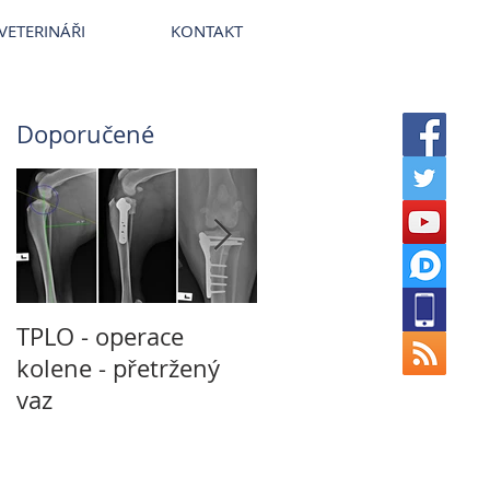
terinární nemocnice VetPark
VETERINÁŘI
KONTAKT
Doporučené
TPLO - operace
Není CT jako CT a
kolene - přetržený
není MRI jako MRI
vaz