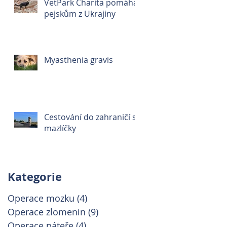
VetPark Charita pomáhá
pejskům z Ukrajiny
Myasthenia gravis
Cestování do zahraničí s
mazlíčky
Kategorie
Operace mozku
(4)
4 příspěvky
Operace zlomenin
(9)
9 příspěvků
Operace páteře
(4)
4 příspěvky