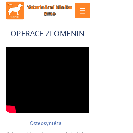
Veterinární klinika
Brno
OPERACE ZLOMENIN
Osteosyntéza