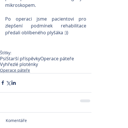
mikroskopem.
Po operaci jsme pacientovi pro 
zlepšení podmínek rehabilitace 
předali oblíbeného plyšáka :))
Štítky:
Psi
Starší příspěvky
Operace páteře
Vyhřezlé ploténky
Operace páteře
Komentáře