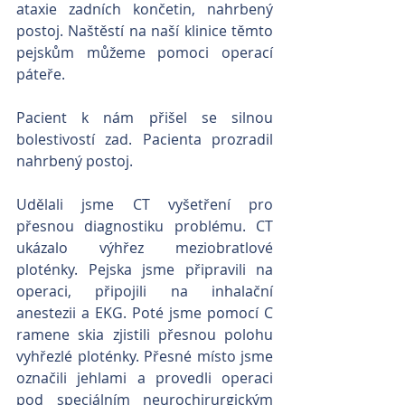
ataxie zadních končetin, nahrbený 
postoj. Naštěstí na naší klinice těmto 
pejskům můžeme pomoci operací 
páteře.
Pacient k nám přišel se silnou 
bolestivostí zad. Pacienta prozradil 
nahrbený postoj.
Udělali jsme CT vyšetření pro 
přesnou diagnostiku problému. CT 
ukázalo výhřez meziobratlové 
ploténky. Pejska jsme připravili na 
operaci, připojili na inhalační 
anestezii a EKG. Poté jsme pomocí C 
ramene skia zjistili přesnou polohu 
vyhřezlé ploténky. Přesné místo jsme 
označili jehlami a provedli operaci 
pod speciálním neurochirurgickým 