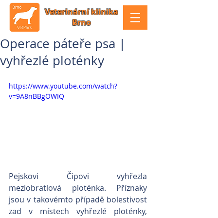
Veterinární klinika
Brno
Operace páteře psa |
vyhřezlé ploténky
https://www.youtube.com/watch?
v=9A8nBBgOWIQ
Pejskovi Čipovi vyhřezla 
meziobratlová ploténka. Příznaky 
jsou v takovémto případě bolestivost 
zad v místech vyhřezlé ploténky, 