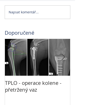
Napsat komentář...
Doporučené
TPLO - operace kolene -
Není CT jako 
přetržený vaz
jako MRI