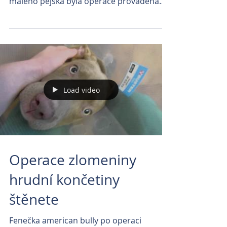
malého pejska byla operace prováděna
pod speciálním...
Load video
Operace zlomeniny
hrudní končetiny
štěnete
Fenečka american bully po operaci