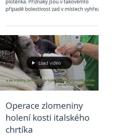
ploténka. Příznaky jsou v takovémto
případě bolestivost zad v místech vyhřezlé
ploténky, ataxie...
Load video
Operace zlomeniny
holení kosti italského
chrtíka