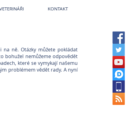
terinární nemocnice VetPark
VETERINÁŘI
KONTAKT
i na ně. Otázky můžete pokládat
Často bohužel nemůžeme odpovědět
ípadech, které se vymykají našemu
ným problémem vědět rady. A nyní