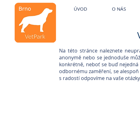
Veterinární kliniky VetPark
ÚVOD
O NÁS
Veterinární klinika
Brno
Na této stránce naleznete neupr
anonymě nebo se jednoduše můžet
konkrétně, neboť se buď nejedná o
odbornému zaměření, se alespoň 
s radostí odpovíme na vaše otázky