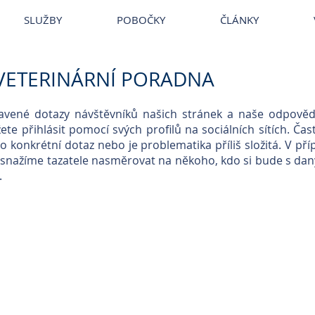
~
Veterina
~
Veterina Praha
~
Veterinární ordinace
~
Veterináři
~
Ve
SLUŽBY
POBOČKY
ČLÁNKY
VETERINÁRNÍ PORADNA
avené dotazy návštěvníků našich stránek a naše odpověd
e přihlásit pomocí svých profilů na sociálních sítích. 
 konkrétní dotaz nebo je problematika příliš složitá. V př
snažíme tazatele nasměrovat na někoho, kdo si bude s da
.