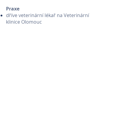
​Praxe
dříve veterinární lékař na Veterinární
klinice Olomouc
Veterinární klinika RPVet v Plzni
Praxe 4 roky
Hobby
Ve volném čase se ráda prochází v
lese
Běhá a chodí do posilovny
Ráda chodí do kina
Chová 2 kočky a křížence a
německého ovčáka
Baví ji číst - hlavně detektivní romány,
thrilery a špionážní romány