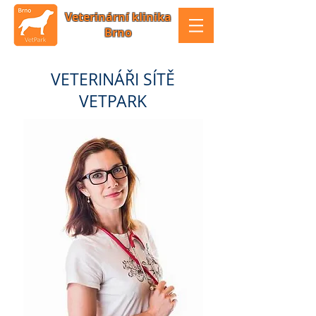
Veterinární klinika
Brno
VETERINÁŘI SÍTĚ
VETPARK