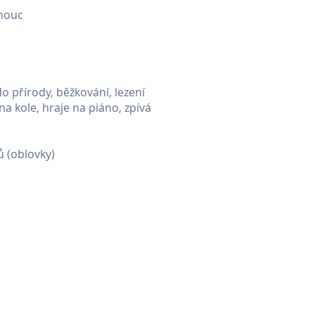
omouc
o přírody, běžkování, lezení
na kole, hraje na piáno, zpívá
ů (oblovky)
ostýmy Sartrix
|
Svatební dekorace
a Brandýs
|
Garáže Jarov
n
| Vzduchotechnika Praha
ík
|
Geodézie Slaný
ská restaurace Le Due Torri