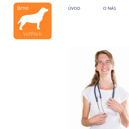
Veterinární kliniky VetPark
ÚVOD
O NÁS
Veterinární klinika
Brno