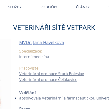
~
Veterina
~
Veterina Praha
~
Veterinární ordinace
~
Veterináři
~
Ve
SLUŽBY
POBOČKY
ČLÁNKY
VETERINÁŘI SÍTĚ VETPARK
MVDr. Jana Havelková
Specializace:
interní medicína
Pracoviště:
Veterinární ordinace Stará Boleslav
Veterinární ordinace Čelákovice
Vzdělání
absolvovala Veterinární a farmaceutickou univerz
​Praxe