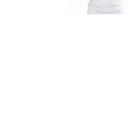
Parkoviště veteránů VeteranPark
Veterinární klinika Pra
Veterinární kliniky VetPark
Geodézie Praha
|
Miniškolka Katka
|
Restau