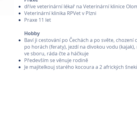
dříve veterinární lékař na Veterinární klinice Ol
Veterinární klinika RPVet v Plzni
Praxe 11 let
Hobby
Baví ji cestování po Čechách a po světe, chození d
po horách (feraty), jezdí na divokou vodu (kajak), 
ve sboru, ráda čte a háčkuje
Především se věnuje rodině
Je majitelkouj starého kocoura a 2 afrických šnek
|
Fitness Maximus
|
Prague Cool guide
|
PB Costruzioni Praga
|
Historické k
ha
|
Veterinární klinika Brno
|
Veterinární klinika Mělník
|
Veterinární klinik
|
Veterinární pohotovost
|
Veterinární klinika IVET
|
Truck Centrum Ladma
Geodézie Plzeň
|
Geodézie Kladensko
|
Geodézie Beroun
|
Geodézie Rakovn
race Praha 4 - U Havlíčků
|
Gladio Group
|
Prague Real Estate Agency
|
Ital