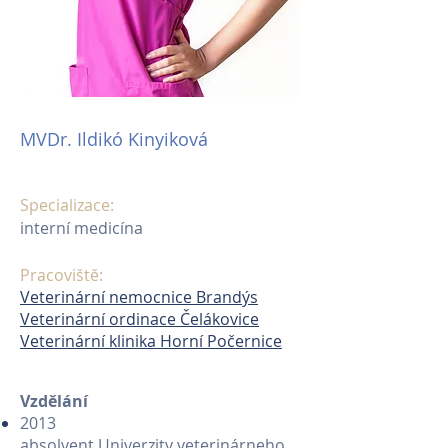
MVDr. Ildikó Kinyiková
Specializace:
interní medicína
Pracoviště:
Veterinární nemocnice Brandýs
Veterinární ordinace Čelákovice
Veterinární klinika Horní Počernice
Vzdělání
2013
absolvent Univerzity veterinárneho