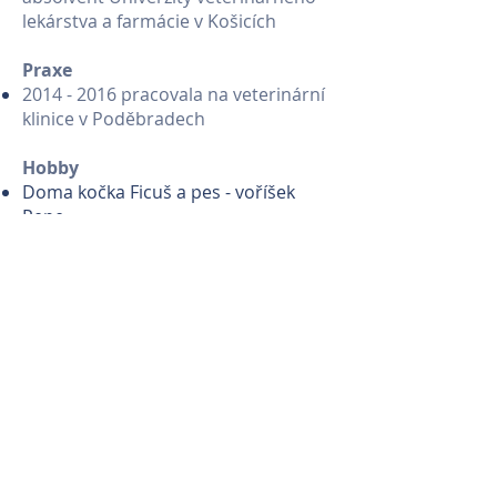
lekárstva a farmácie v Košicích
​Praxe
2014 - 2016
pracovala na veterinární
klinice v Poděbradech
Hobby
Doma kočka Ficuš a pes - voříšek
Pepe
Velkým zájmem jsou cizí jazyky
Ve volném čase fitness a četba knih
Semináře
Veterinární neurorologie - Liberec,
MVDr. Hanuš
Gastroenterologie - Praha
Pulmonologie pro klinickou praxi -
Hradec Králové
Onemocnění dolních cest močových
u koček - Praha