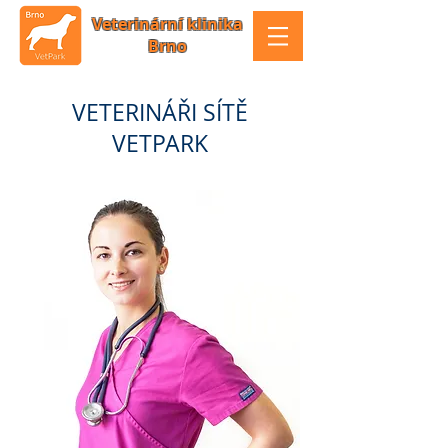
Veterinární klinika
Brno
VETERINÁŘI SÍTĚ
VETPARK