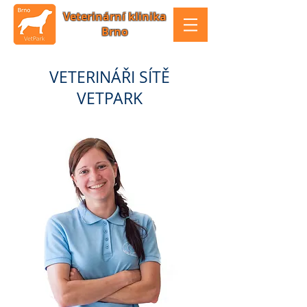
Veterinární klinika
Brno
VETERINÁŘI SÍTĚ
VETPARK