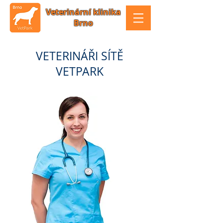
Veterinární klinika
Brno
VETERINÁŘI SÍTĚ
VETPARK