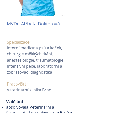
MVDr. Alžbeta Doktorová
Specializace:
interní medicína psů a koček,
chirurgie měkkých tkání,
anesteziologie, traumatologie,
intenzivní péče, laboratorní a
zobrazovací diagnostika
Pracoviště:
Veterinární klinika Brno
Vzdělání
absolvovala Veterinární a
farmaceutickou univerzitu v Brně v