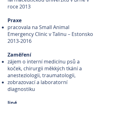
roce 2013
Praxe
pracovala na Small Animal
Emergency Clinic v Talinu – Estonsko
2013-2016
Zaměření
zájem o interní medicínu psů a
koček, chirurgii měkkých tkání a
anesteziologii, traumatologii,
zobrazovací a laboratorní
diagnostiku
Jiné
komunikace ve 4 cizích jazycích,
mezinárodní rozhodčí pro
canisterapeutické zkoušky
Hobby