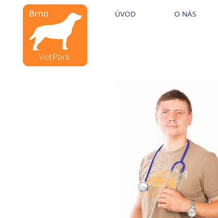
Veterinární kliniky VetPark
ÚVOD
O NÁS
Veterinární klinika
Brno