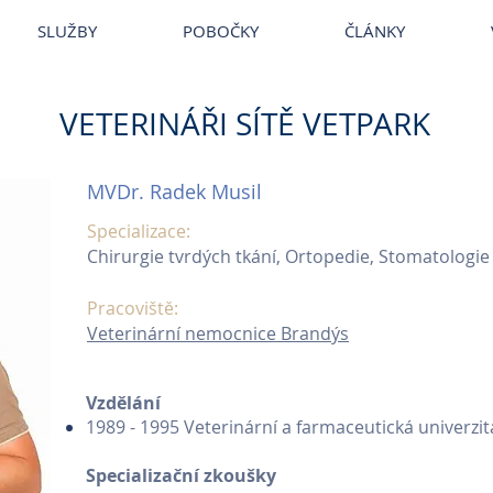
~
Veterina
~
Veterina Praha
~
Veterinární ordinace
~
Veterináři
~
Ve
SLUŽBY
POBOČKY
ČLÁNKY
VETERINÁŘI SÍTĚ VETPARK
MVDr. Radek Musil
Specializace:
Chirurgie tvrdých tkání, Ortopedie, Stomatologie
Pracoviště:
Veterinární nemocnice Brandýs
Vzdělání
1989 - 1995 Veterinární a farmaceutická univerz
Specializační zkoušky