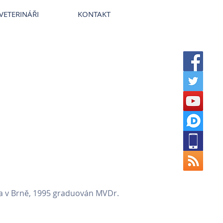
terinární nemocnice VetPark
VETERINÁŘI
KONTAKT
ita v Brně, 1995 graduován MVDr.