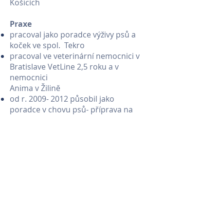
Košicích
Praxe
pracoval jako poradce výživy psů a
koček ve spol. Tekro
pracoval ve veterinární nemocnici v
Bratislave VetLine 2,5 roku a v
nemocnici
Anima v Žilině
od r.
2009- 2012
působil jako
poradce v chovu psů- příprava na
výstavy, bonitace, výběr štěnat,
výcvik loveckých psů
7 let praxe
Zaměření
interní medicína
dermatologie
Hobby
Sám je chovatelem plemena