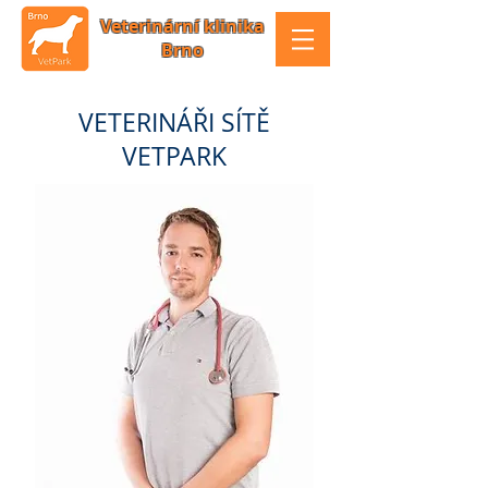
Veterinární klinika
Brno
VETERINÁŘI SÍTĚ
VETPARK