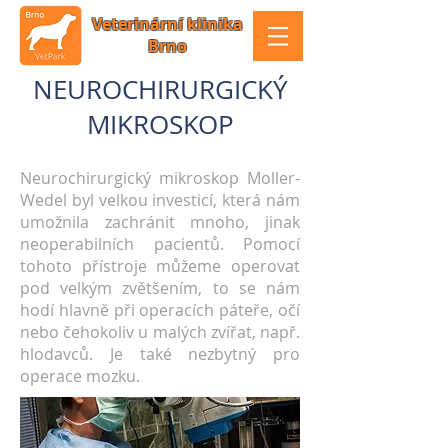
Veterinární klinika
Brno
NEUROCHIRURGICKÝ
MIKROSKOP
Neurochirurgický mikroskop Moller-
Wedel byl velkou investicí, která nám
umožnila zachránit mnoho, jinak
neoperabilních pacientů. Pomocí
tohoto přístroje můžeme operovat
pod velkým zvětšením, to se nám
hodí hlavně při operacích páteře, očí
nebo čehokoliv u malých zvířat, např.
hlodavců. Je také nezbytný pro
operace mozku.