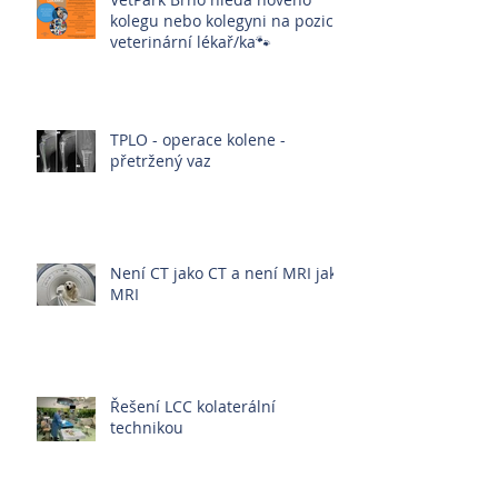
kolegu nebo kolegyni na pozici:
veterinární lékař/ka🐾
TPLO - operace kolene -
přetržený vaz
Není CT jako CT a není MRI jako
MRI
Řešení LCC kolaterální
technikou