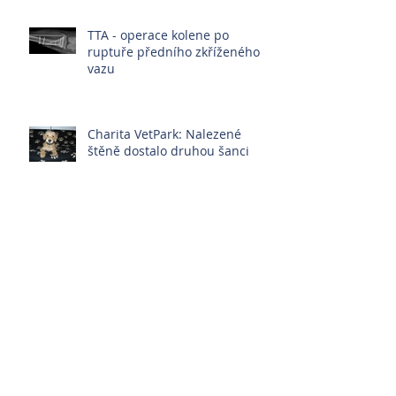
TTA - operace kolene po
ruptuře předního zkříženého
vazu
Charita VetPark: Nalezené
štěně dostalo druhou šanci
VetPark Charita pomáhá
pejskům z Ukrajiny
Myasthenia gravis