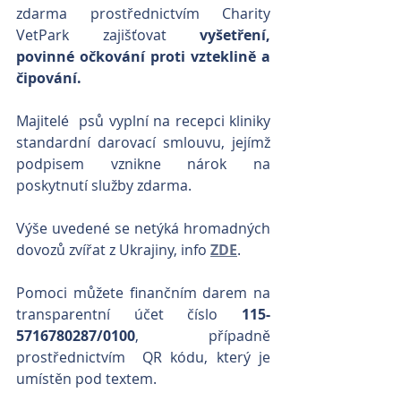
zdarma prostřednictvím Charity 
VetPark zajišťovat 
vyšetření, 
povinné očkování proti vzteklině a 
čipování. 
Majitelé  psů vyplní na recepci kliniky 
standardní darovací smlouvu, jejímž 
podpisem vznikne nárok na 
poskytnutí služby zdarma.
Výše uvedené se netýká hromadných 
dovozů zvířat z Ukrajiny, info 
ZDE
.
Pomoci můžete finančním darem na 
transparentní účet číslo 
115-
5716780287/0100
, případně 
prostřednictvím  QR kódu, který je 
umístěn pod textem. 