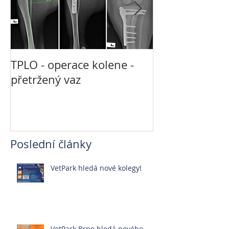
TPLO - operace kolene -
Není CT jako 
přetržený vaz
jako MRI
Poslední články
VetPark hledá nové kolegy!
VetPark Brno hledá nového