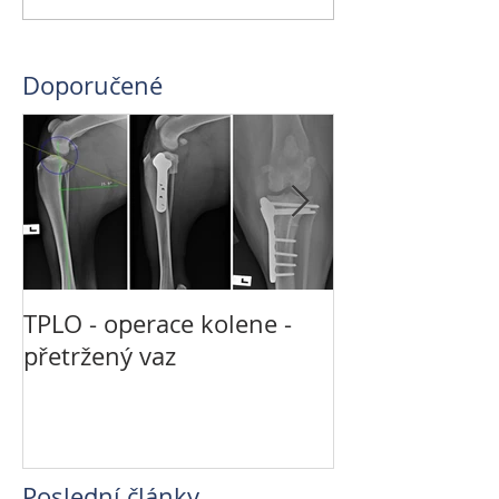
Doporučené
TPLO - operace kolene -
Není CT jako 
přetržený vaz
jako MRI
Poslední články