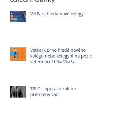
VetPark hledá nové kolegy!
VetPark Brno hledá nového
kolegu nebo kolegyni na pozici:
veterinární lékař/ka🐾
TPLO - operace kolene -
přetržený vaz
Není CT jako CT a není MRI jako
MRI