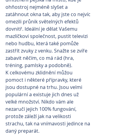
ohňostroj nejméně slyšet a 
zatáhnout okna tak, aby jste co nejvíc 
omezili průnik světelných efektů 
dovnitř. Ideální je dělat Vašemu 
mazlíčkovi společnost, pustit televizi 
nebo hudbu, která také pomůže 
zastřít zvuky z venku. Snažte se zvíře 
zabavit něčím, co má rád (hra, 
tréning, pamlsky a podobně).
K celkovému zklidnění můžou 
pomoct i některé přípravky, které 
jsou dostupné na trhu. Jsou velmi 
populární a existuje jich dnes už 
velké množství. Nikdo vám ale 
nezaručí jejich 100% fungování, 
protože záleží jak na velikosti 
strachu, tak na vnímavosti jedince na 
daný preparát.