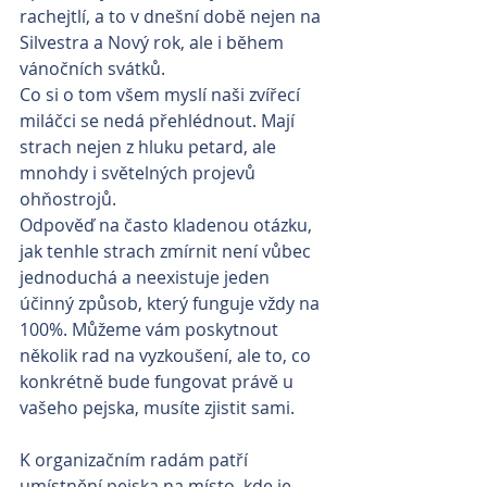
rachejtlí, a to v dnešní době nejen na 
Silvestra a Nový rok, ale i během 
vánočních svátků.
Co si o tom všem myslí naši zvířecí 
miláčci se nedá přehlédnout. Mají 
strach nejen z hluku petard, ale 
mnohdy i světelných projevů 
ohňostrojů.
Odpověď na často kladenou otázku, 
jak tenhle strach zmírnit není vůbec 
jednoduchá a neexistuje jeden 
účinný způsob, který funguje vždy na 
100%. Můžeme vám poskytnout 
několik rad na vyzkoušení, ale to, co 
konkrétně bude fungovat právě u 
vašeho pejska, musíte zjistit sami.
K organizačním radám patří 
umístnění pejska na místo, kde je 