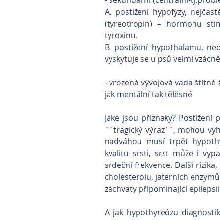
- sekundární (centrální-tj.prob
A. postižení hypofýzy, nejča
(tyreotropin) – hormonu stim
tyroxinu.
B. postižení hypothalamu, nedo
vyskytuje se u psů velmi vzácně
- vrozená vývojová vada štítné ž
jak mentální tak tělěsné
Jaké jsou příznaky? Postižení ps
´´tragický výraz´´, mohou vyhl
nadváhou musí trpět hypothy
kvalitu srsti, srst může i vyp
srdeční frekvence. Další rizika
cholesterolu, jaterních enzymů,
záchvaty připomínající epileps
A jak hypothyreózu diagnostiko