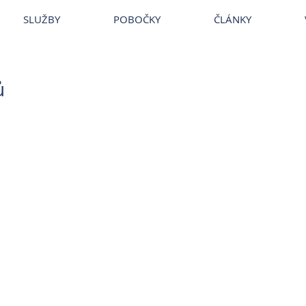
~
Veterina
~
Veterina Praha
~
Veterinární ordinace
~
Veterináři
~
Ve
SLUŽBY
POBOČKY
ČLÁNKY
ů