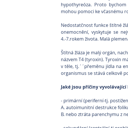
hypothyreóza. Proto bychom r
mohou pomoci ke včasnému ro
Nedostatčnost funkce štítné žlá
onemocnění, vyskytuje se nej
4.-7.rokem života. Malá plemena
Štítná žláza je malý orgán, nach
názvem T4 (tyroxin). Tyroxin m
v těle, tj.´´přeměnu jídla na e
organismus se stává celkově p
Jaké jsou příčiny vyvolávajíc
- primární (periferní-tj. postiž
A. autoimunitní destrukce folik
B. nebo ztráta parenchymu z n