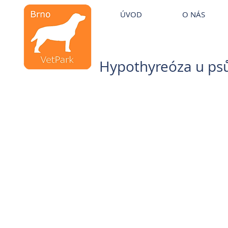
Veterinární kliniky VetPark
ÚVOD
O NÁS
Veterinární klinika
Brno
Hypothyreóza u ps