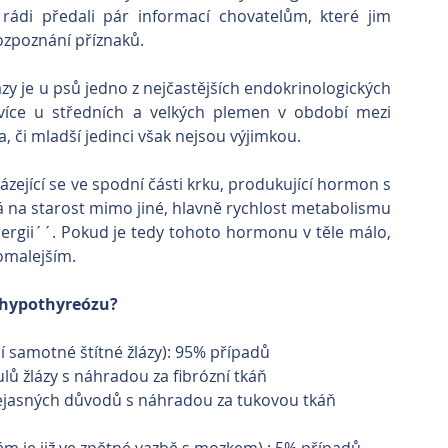
ádi předali pár informací chovatelům, které jim 
zpoznání příznaků.
zy je u psů jedno z nejčastějších endokrinologických 
více u středních a velkých plemen v období mezi 
, či mladší jedinci však nejsou výjimkou.
ázející se ve spodní části krku, produkující hormon s 
á na starost mimo jiné, hlavně rychlost metabolismu 
nergii´´. Pokud je tedy tohoto hormonu v těle málo, 
omalejším.
í hypothyreózu?
ení samotné štítné žlázy): 95% případů
ulů žlázy s náhradou za fibrózní tkáň
ejasných důvodů s náhradou za tukovou tkáň