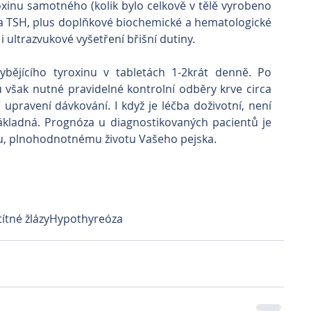
yroxinu samotného (kolik bylo celkově v tělě vyrobeno 
) a TSH, plus doplňkové biochemické a hematologické 
i ultrazvukové vyšetření břišní dutiny.
bějícího tyroxinu v tabletách 1-2krát denně. Po 
 však nutné pravidelné kontrolní odběry krve circa 
upravení dávkování. I když je léčba doživotní, není 
ákladná. Prognóza u diagnostikovaných pacientů je 
u, plnohodnotnému životu Vašeho pejska.
ítné žlázy
Hypothyreóza