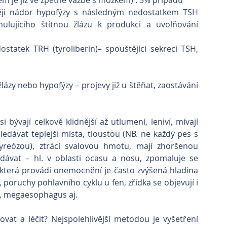
lém je již ve zpětné vazbě s mozkem) : 5% případů
stěji nádor hypofýzy s následným nedostatkem TSH 
ulujícího štítnou žlázu k produkci a uvolňování 
statek TRH (tyroliberin)– spouštějící sekreci TSH, 
lázy nebo hypofýzy – projevy již u štěňat, zaostávání 
i bývají celkově klidnější až utlumení, leniví, mívají 
edávat teplejší místa, tloustou (NB. ne každý pes s 
reózou), ztrácí svalovou hmotu, mají zhoršenou 
adávat – hl. v oblasti ocasu a nosu, zpomaluje se 
, která provádí onemocnění je často zvýšená hladina 
 poruchy pohlavního cyklu u fen, zřídka se objevují i 
ii, megaesophagus aj.
vat a léčit? Nejspolehlivější metodou je vyšetření 