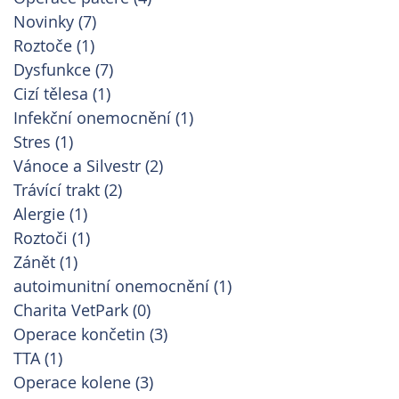
Novinky
(7)
7 příspěvků
Roztoče
(1)
1 příspěvek
Dysfunkce
(7)
7 příspěvků
Cizí tělesa
(1)
1 příspěvek
Infekční onemocnění
(1)
1 příspěvek
Stres
(1)
1 příspěvek
Vánoce a Silvestr
(2)
2 příspěvky
Trávící trakt
(2)
2 příspěvky
Alergie
(1)
1 příspěvek
Roztoči
(1)
1 příspěvek
Zánět
(1)
1 příspěvek
autoimunitní onemocnění
(1)
1 příspěvek
Charita VetPark
(0)
0 příspěvků
Operace končetin
(3)
3 příspěvky
TTA
(1)
1 příspěvek
Operace kolene
(3)
3 příspěvky