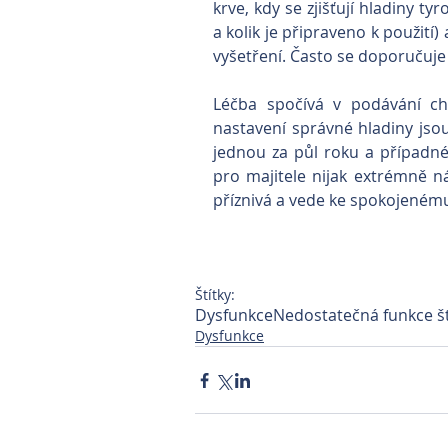
krve, kdy se zjišťují hladiny t
a kolik je připraveno k použití
vyšetření. Často se doporučuje 
Léčba spočívá v podávání chy
nastavení správné hladiny jsou
jednou za půl roku a případné 
pro majitele nijak extrémně n
příznivá a vede ke spokojeném
Štítky:
Dysfunkce
Nedostatečná funkce št
Dysfunkce