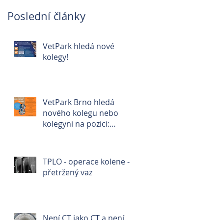
Poslední články
VetPark hledá nové
kolegy!
VetPark Brno hledá
nového kolegu nebo
kolegyni na pozici:
veterinární lékař/ka🐾
TPLO - operace kolene -
přetržený vaz
Není CT jako CT a není