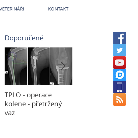
terinární nemocnice VetPark
VETERINÁŘI
KONTAKT
Doporučené
TPLO - operace
Není CT jako CT a
kolene - přetržený
není MRI jako MRI
vaz