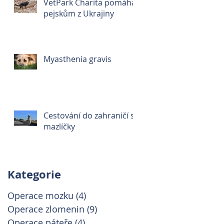
VetPark Charita pomáhá
pejskům z Ukrajiny
Myasthenia gravis
Cestování do zahraničí s
mazlíčky
Kategorie
Operace mozku
(4)
4 příspěvky
Operace zlomenin
(9)
9 příspěvků
Operace páteře
(4)
4 příspěvky