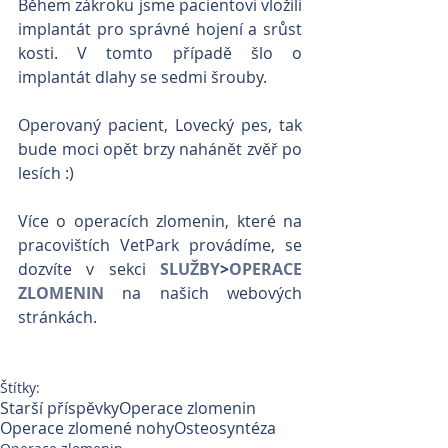
Během zákroku jsme pacientovi vložili 
implantát pro správné hojení a srůst 
kosti. V tomto případě šlo o 
implantát dlahy se sedmi šrouby.
Operovaný pacient, Lovecký pes, tak 
bude moci opět brzy nahánět zvěř po 
lesích :)
Více o operacích zlomenin, které na 
pracovištích VetPark provádíme, se 
dozvíte v sekci 
SLUŽBY
>
OPERACE 
ZLOMENIN
 na našich webových 
stránkách.
Štítky:
Starší příspěvky
Operace zlomenin
Operace zlomené nohy
Osteosyntéza