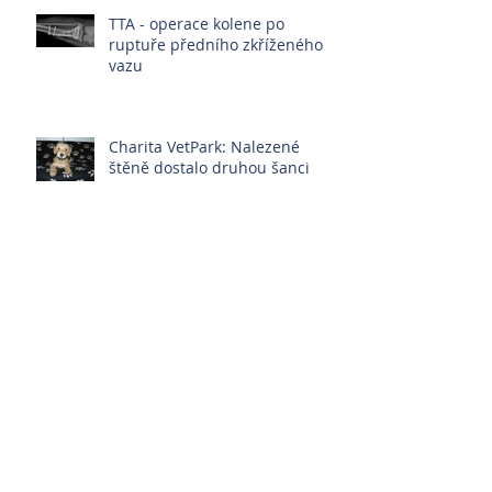
TTA - operace kolene po
ruptuře předního zkříženého
vazu
Charita VetPark: Nalezené
štěně dostalo druhou šanci
VetPark Charita pomáhá
pejskům z Ukrajiny
Myasthenia gravis