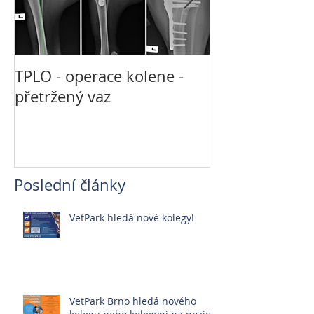
TPLO - operace kolene -
Není CT jako 
přetržený vaz
jako MRI
Poslední články
VetPark hledá nové kolegy!
VetPark Brno hledá nového