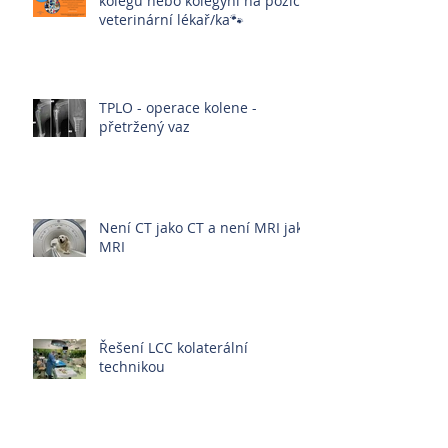
kolegu nebo kolegyni na pozici:
veterinární lékař/ka🐾
TPLO - operace kolene -
přetržený vaz
Není CT jako CT a není MRI jako
MRI
Řešení LCC kolaterální
technikou