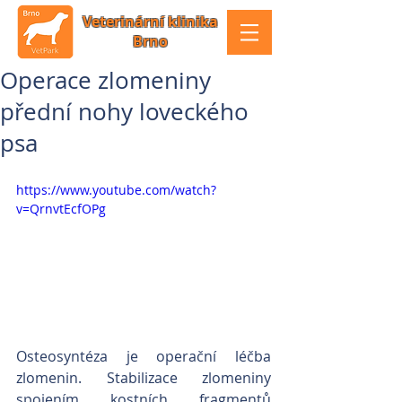
Veterinární klinika
Brno
Operace zlomeniny
přední nohy loveckého
psa
https://www.youtube.com/watch?
v=QrnvtEcfOPg
Osteosyntéza je operační léčba 
zlomenin. Stabilizace zlomeniny 
spojením kostních fragmentů 