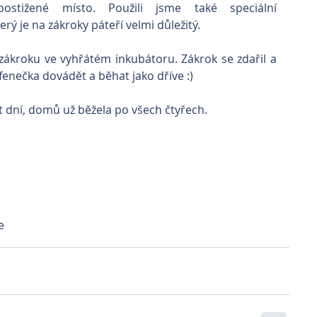
ostižené místo. Použili jsme také speciální 
rý je na zákroky páteří velmi důležitý.
zákroku ve vyhřátém inkubátoru. Zákrok se zdařil a 
enečka dovádět a běhat jako dříve :)
ět dní, domů už běžela po všech čtyřech.
e