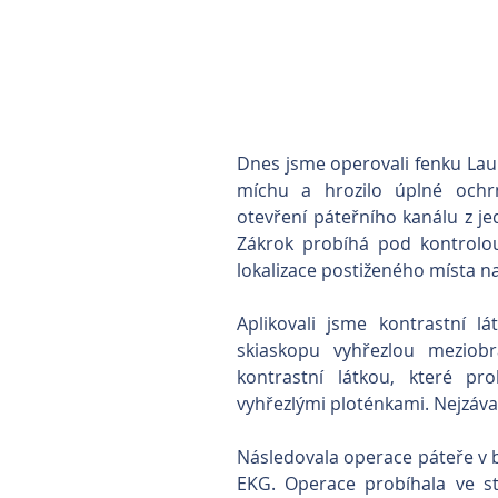
Dnes jsme operovali fenku Lauru
míchu a hrozilo úplné ochrn
otevření páteřního kanálu z je
Zákrok probíhá pod kontrolo
lokalizace postiženého místa 
Aplikovali jsme kontrastní lá
skiaskopu vyhřezlou meziobr
kontrastní látkou, které pr
vyhřezlými ploténkami. Nejzávaž
Následovala operace páteře v be
EKG. Operace probíhala ve st