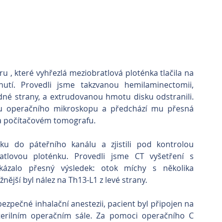
 , které vyhřezlá meziobratlová ploténka tlačila na 
utí. Provedli jsme takzvanou hemilaminectomii, 
dné strany, a extrudovanou hmotu disku odstranili. 
u operačního mikroskopu a předchází mu přesná 
na počítačovém tomografu.
tku do páteřního kanálu a zjistili pod kontrolou 
atlovou ploténku. Provedli jsme CT vyšetření s 
okázalo přesný výsledek: otok míchy s několika 
nější byl nález na Th13-L1 z levé strany.
zpečné inhalační anestezii, pacient byl připojen na 
erilním operačním sále. Za pomoci operačního C 