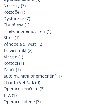
Novinky
(7)
7 příspěvků
Roztoče
(1)
1 příspěvek
Dysfunkce
(7)
7 příspěvků
Cizí tělesa
(1)
1 příspěvek
Infekční onemocnění
(1)
1 příspěvek
Stres
(1)
1 příspěvek
Vánoce a Silvestr
(2)
2 příspěvky
Trávící trakt
(2)
2 příspěvky
Alergie
(1)
1 příspěvek
Roztoči
(1)
1 příspěvek
Zánět
(1)
1 příspěvek
autoimunitní onemocnění
(1)
1 příspěvek
Charita VetPark
(0)
0 příspěvků
Operace končetin
(3)
3 příspěvky
TTA
(1)
1 příspěvek
Operace kolene
(3)
3 příspěvky