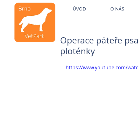
Veterinární kliniky VetPark
ÚVOD
O NÁS
Veterinární klinika
Brno
Operace páteře psa
ploténky
https://www.youtube.com/wa