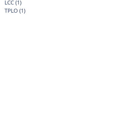
LCC
(1)
1 příspěvek
TPLO
(1)
1 příspěvek