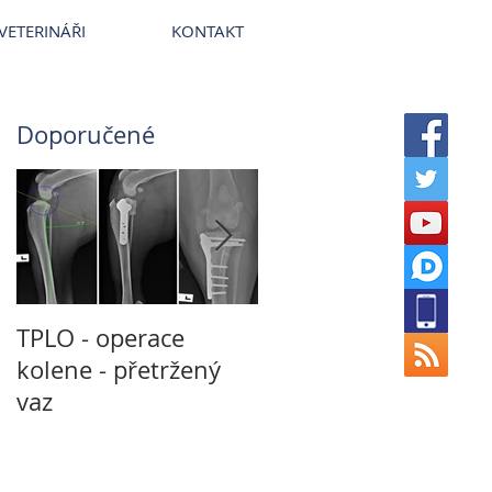
terinární nemocnice VetPark
VETERINÁŘI
KONTAKT
Doporučené
TPLO - operace
Není CT jako CT a
kolene - přetržený
není MRI jako MRI
vaz