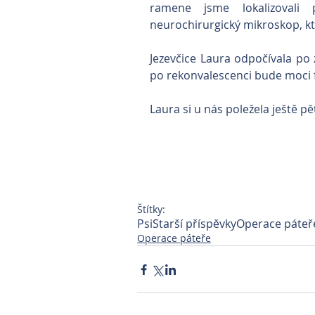
ramene jsme lokalizovali p
neurochirurgický mikroskop, kte
Jezevčice Laura odpočívala po 
po rekonvalescenci bude moci f
Laura si u nás poležela ještě p
Štítky:
Psi
Starší příspěvky
Operace páteř
Operace páteře