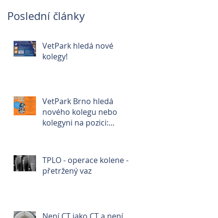
Poslední články
VetPark hledá nové
kolegy!
VetPark Brno hledá
nového kolegu nebo
kolegyni na pozici:
veterinární lékař/ka🐾
TPLO - operace kolene -
přetržený vaz
Není CT jako CT a není