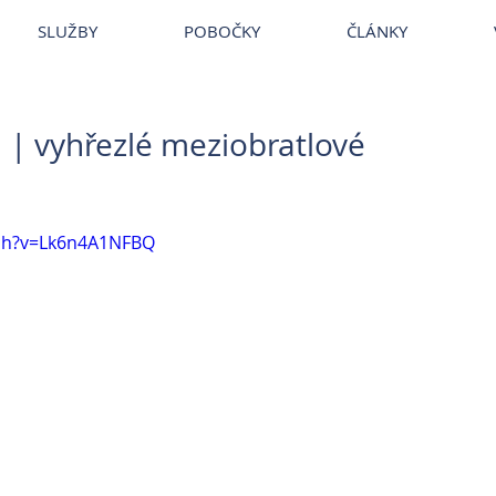
~
Veterina
~
Veterina Praha
~
Veterinární ordinace
~
Veterináři
~
Ve
SLUŽBY
POBOČKY
ČLÁNKY
 | vyhřezlé meziobratlové
tch?v=Lk6n4A1NFBQ