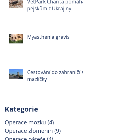
VetPark Charita pomáhá
pejskům z Ukrajiny
Myasthenia gravis
Cestování do zahraničí s
mazlíčky
Kategorie
Operace mozku
(4)
4 příspěvky
Operace zlomenin
(9)
9 příspěvků
Operace páteře
(4)
4 příspěvky