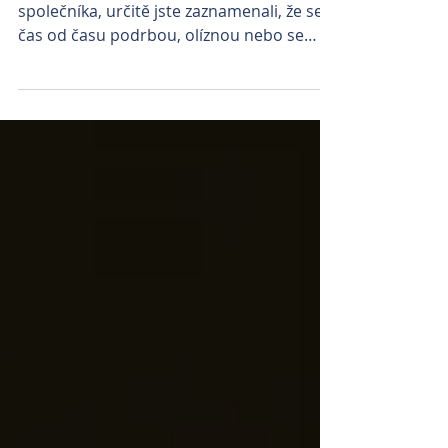
Máte-li doma nějakého chlupatého
společníka, určitě jste zaznamenali, že se
čas od času podrbou, olíznou nebo se
otřou hlavou o Váš...